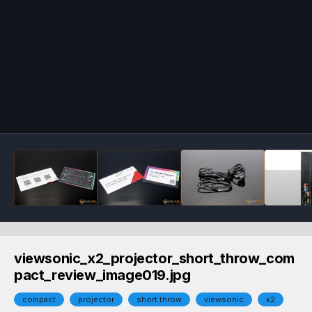
viewsonic_x2_projector_short_throw_com
pact_review_image019.jpg
compact
projector
short throw
viewsonic
x2