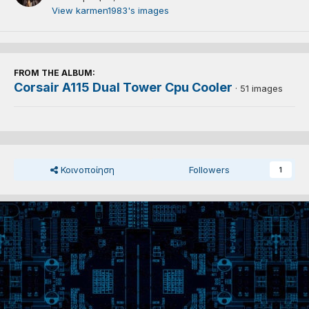
View karmen1983's images
FROM THE ALBUM:
Corsair A115 Dual Tower Cpu Cooler
· 51 images
Κοινοποίηση
Followers
1