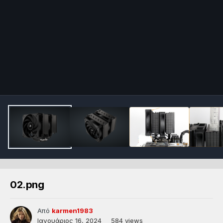
02.png
Από
karmen1983
Ιανουάριος 16, 2024
584 views