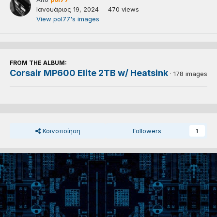
Ιανουάριος 19, 2024
470 views
View pol77's images
FROM THE ALBUM:
Corsair MP600 Elite 2TB w/ Heatsink
· 178 images
Κοινοποίηση
Followers
1