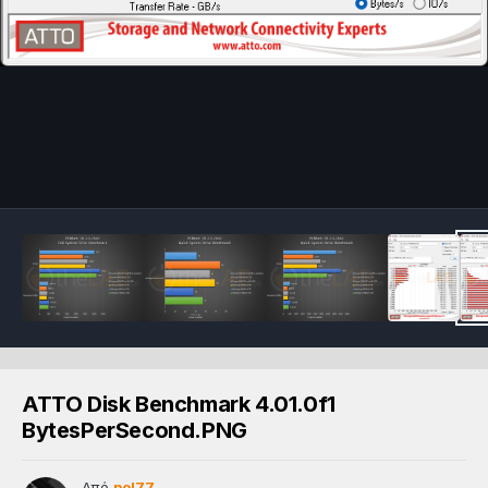
ATTO Disk Benchmark 4.01.0f1
BytesPerSecond.PNG
Από
pol77