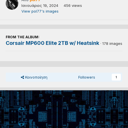
Ιανουάριος 19, 2024
456 views
View pol77's images
FROM THE ALBUM:
Corsair MP600 Elite 2TB w/ Heatsink
· 178 images
Κοινοποίηση
Followers
1