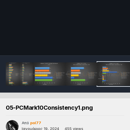
05-PCMark10Consistency1.png
Από
pol77
Ιανουάριος 19, 2024
455 views