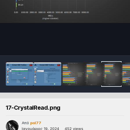
17-CrystalRead.png
Από
pol77
Ιανουάριος 19, 2024
452 views