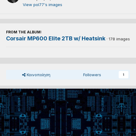
View pol77's images
FROM THE ALBUM:
Corsair MP600 Elite 2TB w/ Heatsink
· 178 images
Κοινοποίηση
Followers
1