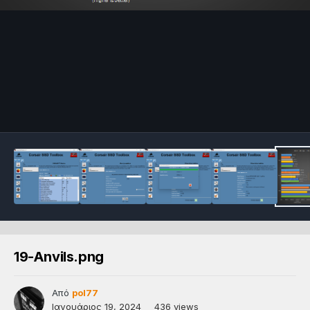
19-Anvils.png
Από
pol77
Ιανουάριος 19, 2024
436 views