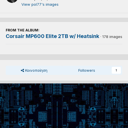
View pol77's images
FROM THE ALBUM:
Corsair MP600 Elite 2TB w/ Heatsink
· 178 images
Κοινοποίηση
Followers
1