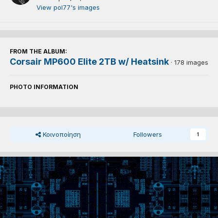
View pol77's images
FROM THE ALBUM:
Corsair MP600 Elite 2TB w/ Heatsink
· 178 images
PHOTO INFORMATION
Κοινοποίηση
Followers
1