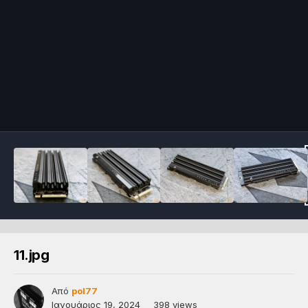
11.jpg
Από
pol77
Ιανουάριος 19, 2024
398 views