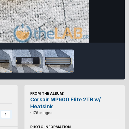
FROM THE ALBUM:
Corsair MP600 Elite 2TB w/
Heatsink
· 178 images
1
PHOTO INFORMATION