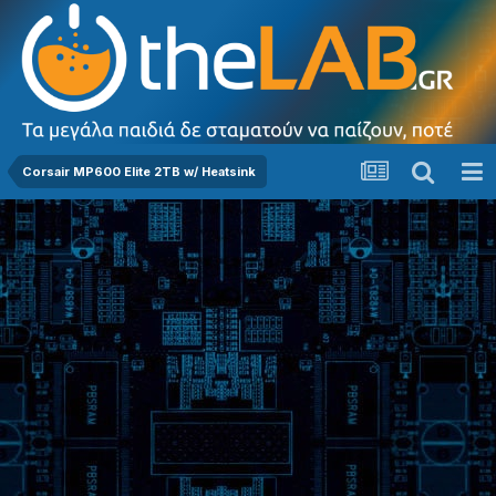
Corsair MP600 Elite 2TB w/ Heatsink