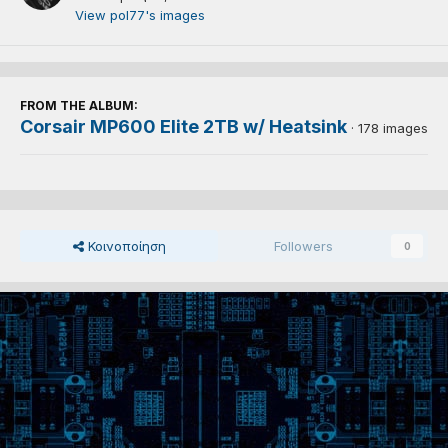
View pol77's images
FROM THE ALBUM:
Corsair MP600 Elite 2TB w/ Heatsink
· 178 images
Κοινοποίηση
Followers
0