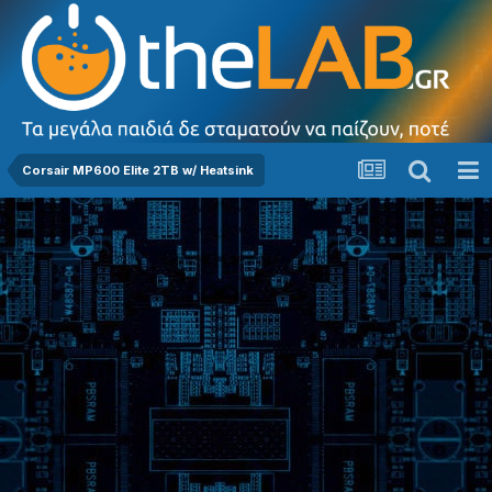
Corsair MP600 Elite 2TB w/ Heatsink