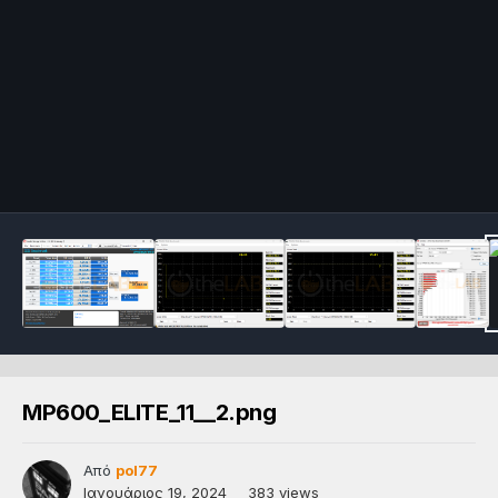
MP600_ELITE_11__2.png
Από
pol77
Ιανουάριος 19, 2024
383 views