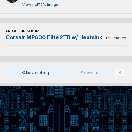
View pol77's images
FROM THE ALBUM:
Corsair MP600 Elite 2TB w/ Heatsink
· 178 images
Κοινοποίηση
Followers
0