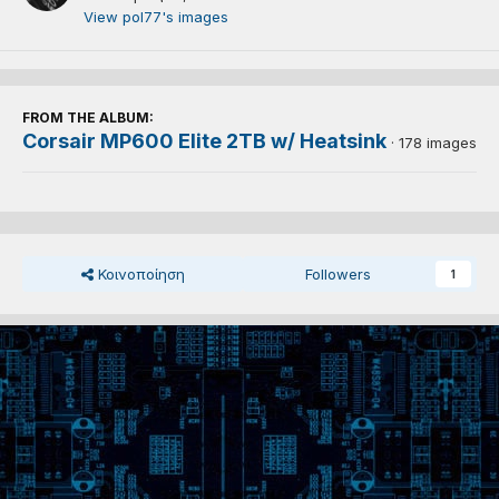
View pol77's images
FROM THE ALBUM:
Corsair MP600 Elite 2TB w/ Heatsink
· 178 images
Κοινοποίηση
Followers
1