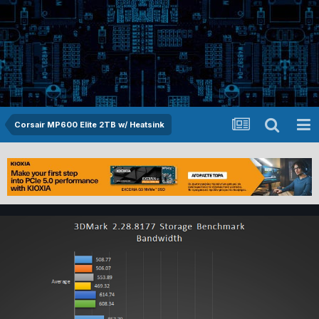
Corsair MP600 Elite 2TB w/ Heatsink