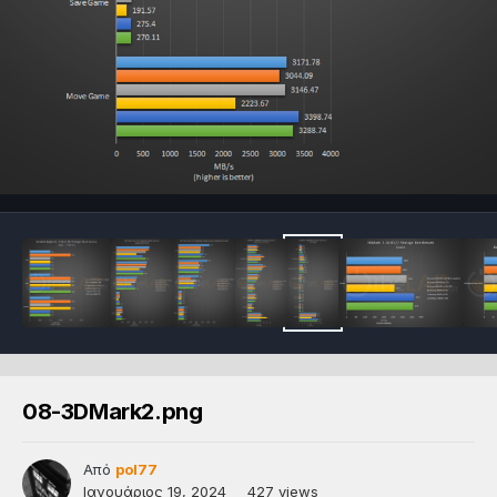
08-3DMark2.png
Από
pol77
Ιανουάριος 19, 2024
427 views