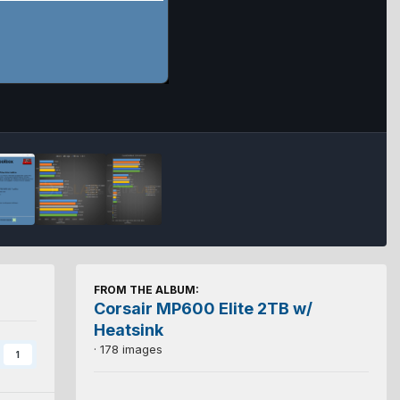
FROM THE ALBUM:
Corsair MP600 Elite 2TB w/
Heatsink
· 178 images
1