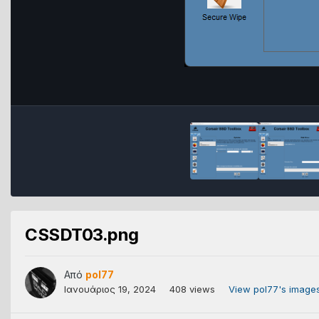
CSSDT03.png
Από
pol77
Ιανουάριος 19, 2024
408 views
View pol77's image