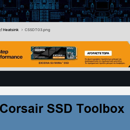
w/ Heatsink
CSSDT03.png