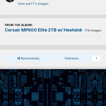
View pol77's images
FROM THE ALBUM:
Corsair MP600 Elite 2TB w/ Heatsink
· 178 images
Κοινοποίηση
Followers
1