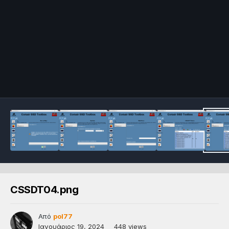
CSSDT04.png
Από
pol77
Ιανουάριος 19, 2024
448 views