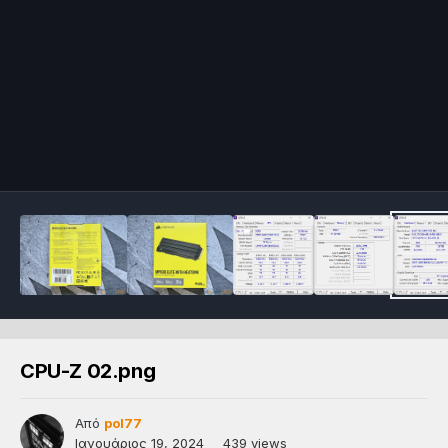
CPU-Z 02.png
Από
pol77
Ιανουάριος 19, 2024
439 views