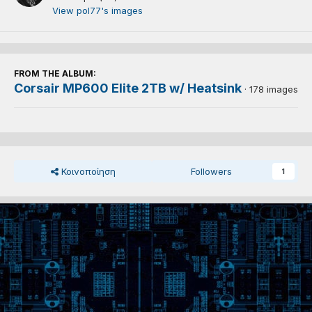
View pol77's images
FROM THE ALBUM:
Corsair MP600 Elite 2TB w/ Heatsink
· 178 images
Κοινοποίηση
Followers
1