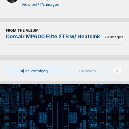
View pol77's images
FROM THE ALBUM:
Corsair MP600 Elite 2TB w/ Heatsink
· 178 images
Κοινοποίηση
Followers
0