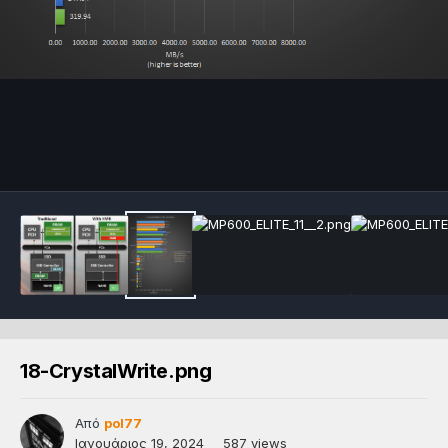
18-CrystalWrite.png
Από
pol77
Ιανουάριος 19, 2024
587 views