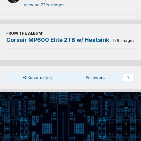
View pol77's images
FROM THE ALBUM:
Corsair MP600 Elite 2TB w/ Heatsink
· 178 images
Κοινοποίηση
Followers
1