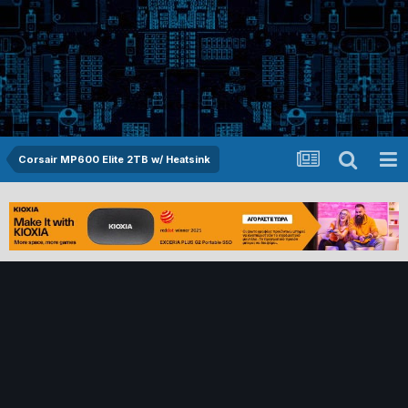
Corsair MP600 Elite 2TB w/ Heatsink