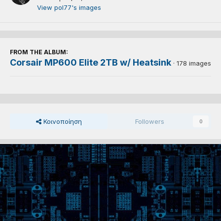
View pol77's images
FROM THE ALBUM:
Corsair MP600 Elite 2TB w/ Heatsink
· 178 images
Κοινοποίηση
Followers
0