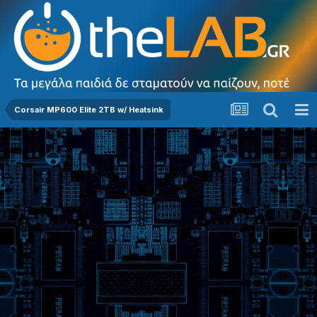
Corsair MP600 Elite 2TB w/ Heatsink