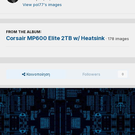
View pol77's images
FROM THE ALBUM:
Corsair MP600 Elite 2TB w/ Heatsink
· 178 images
Κοινοποίηση
Followers
0