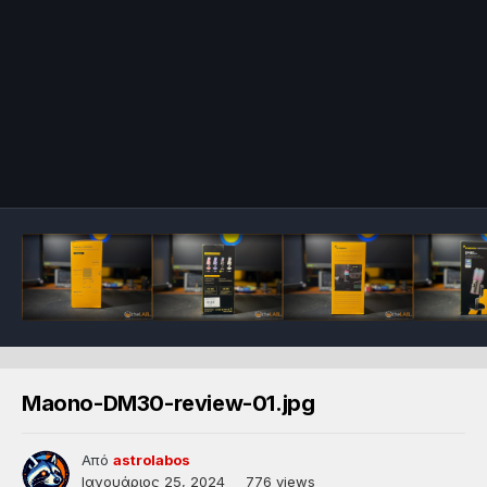
Maono-DM30-review-01.jpg
Από
astrolabos
Ιανουάριος 25, 2024
776 views