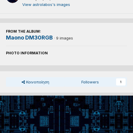
View astrolabos's images
FROM THE ALBUM:
Maono DM30RGB
· 9 images
PHOTO INFORMATION
Κοινοποίηση
Followers
1