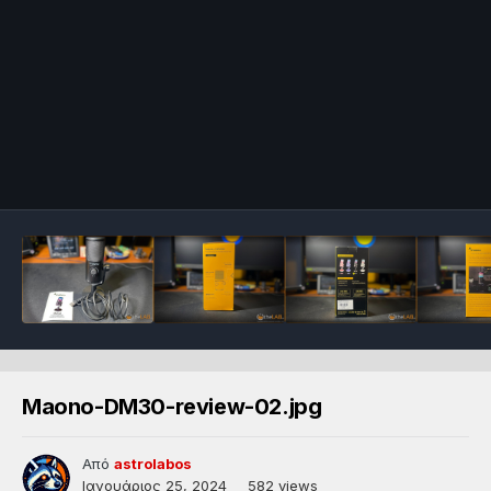
Maono-DM30-review-02.jpg
Από
astrolabos
Ιανουάριος 25, 2024
582 views