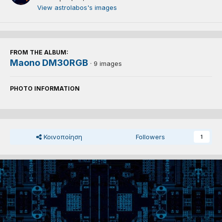
View astrolabos's images
FROM THE ALBUM:
Maono DM30RGB
· 9 images
PHOTO INFORMATION
Κοινοποίηση
Followers
1