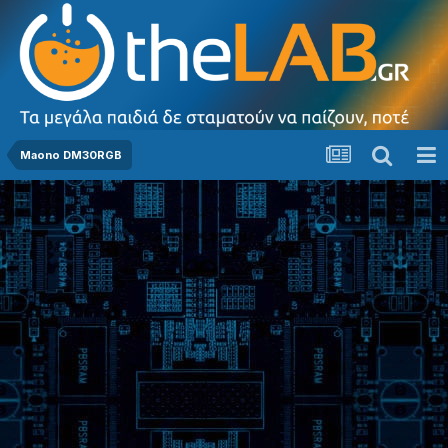
Maono DM30RGB