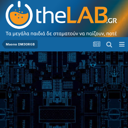
Maono DM30RGB