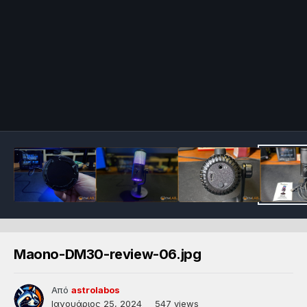
Maono-DM30-review-06.jpg
Από
astrolabos
Ιανουάριος 25, 2024
547 views