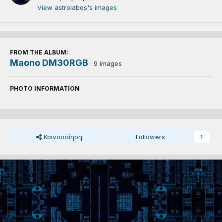
View astrolabos's images
FROM THE ALBUM:
Maono DM30RGB
· 9 images
PHOTO INFORMATION
Κοινοποίηση
Followers
1