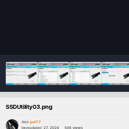
SSDUtility03.png
Από
pol77
Ιανουάριος 27, 2024
506 views