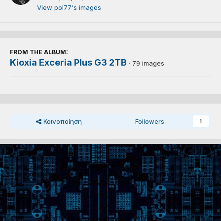
View pol77's images
FROM THE ALBUM:
Kioxia Exceria Plus G3 2TB
· 79 images
Κοινοποίηση
Followers
1