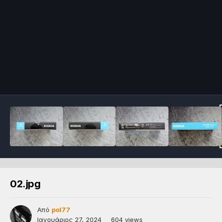
02.jpg
Από
pol77
Ιανουάριος 27, 2024
604 views