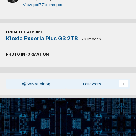
View pol77's images
FROM THE ALBUM:
Kioxia Exceria Plus G3 2TB
· 79 images
PHOTO INFORMATION
Κοινοποίηση
Followers
1