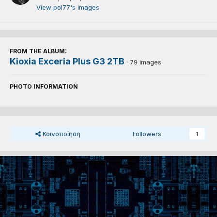
View pol77's images
FROM THE ALBUM:
Kioxia Exceria Plus G3 2TB
· 79 images
PHOTO INFORMATION
Κοινοποίηση
Followers
1