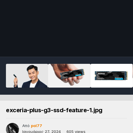
exceria-plus-g3-ssd-feature-1.jpg
Από
pol77
Ιανουάριος 27, 2024
605 views