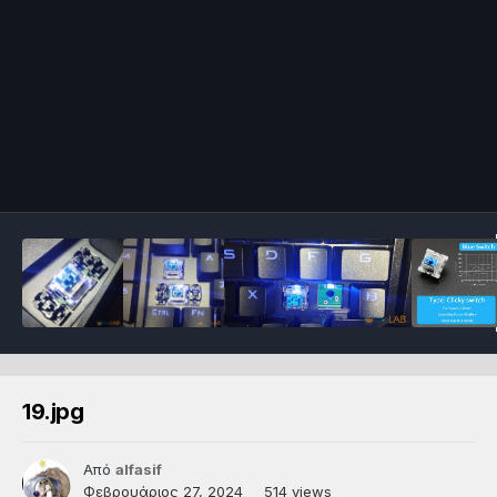
19.jpg
Από
alfasif
Φεβρουάριος 27, 2024
514 views