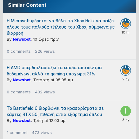
Similar Content
Η Microsoft φέρεται να θέλει το Xbox Helix να παίζει
όλους τους παλιούς τίτλους του Xbox, σύμφωνα με
διαρροή
By
Newsbot
,
10 ώρες πριν
0
comments
226
views
Η AMD υπερδιπλασιάζει τα έσοδα από κέντρα
δεδομένων, αλλά το gaming υποχωρεί 31%
By
Newsbot
,
Τετάρτη at 05:05 πμ
0
comments
402
views
Το Battlefield 6 διορθώνει τα κρασαρίσματα σε
κάρτες RTX 50, πιθανή αιτία εξάρτημα όπλου
By
Newsbot
,
Τρίτη at 12:03 μμ
1
comment
473
views