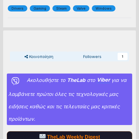
Drivers
Gaming
Steam
Valve
Windows
Κοινοποίηση
Followers
1
Ακολουθήστε το
TheLab
στο
Viber
για να
λαμβάνετε πρώτοι όλες τις τεχνολογικές μας
ειδήσεις καθώς και τις τελευταίες μας κριτικές
προϊόντων.
TheLab Weekly Digest