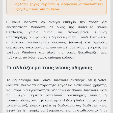
δηλαδή χωρίς εγγύηση ή δέσμευση αντιμετώπισης
προβλημάτων από τη Valve.
Η Valve φαίνεται να ανοίγει επίσημα την πόρτα για
εγκατάσταση Windows σε δικές της συσκευές Steam
Hardware, χωρίς όμως να αναλαμβάνει ευθύνη
υποστήριξης. Σύμφωνα με δημοσίευμα του Tom's Hardware,
η εταιρεία κυκλοφόρησε οδηγούς (drivers) και σχετικές
σημειώσεις εγκατάστασης που επιτρέπουν στους χρήστες να
τρέξουν Windows στο υλικό της, όμως ξεκαθαρίζει πως
πρόκειται για λύση χωρίς επίσημη κάλυψη.
Τι αλλάζει με τους νέους οδηγούς
Το δημοσίευμα του Tom's Hardware αναφέρει ότι η Valve
διαθέτει πλέον τα απαραίτητα εργαλεία ώστε ένας χρήστης
να μπορεί να εγκαταστήσει Windows σε Steam Hardware, κάτι
που μέχρι σήμερα απαιτούσε ανεπίσημες λύσεις ή
τροποποιήσεις από την κοινότητα. Η ίδια η Valve, σύμφωνα με
το ρεπορτάζ, χαρακτηρίζει τη διαδικασία ως διαθέσιμη «ως
έχει» (as is), χωρίς να δεσμεύεται για τη σταθερότητα ή τη