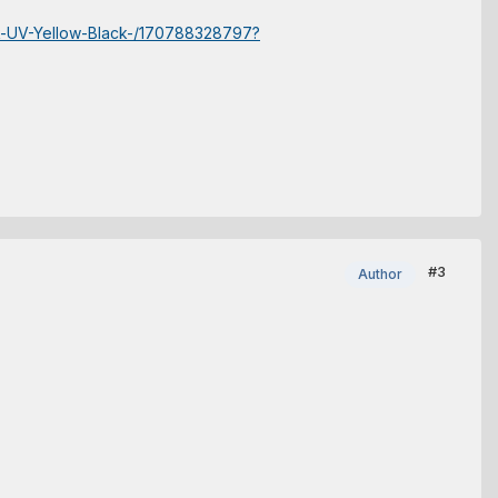
-UV-Yellow-Black-/170788328797?
#3
Author