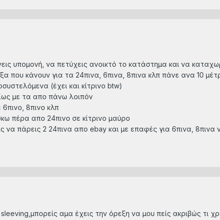
νεις υπομονή, να πετύχεις ανοικτό το κατάστημα και να καταχ
ειξα που κάνουν για τα 24πινα, 6πινα, 8πινα κλπ πάνε ανα 10 
οσυστελόμενα (έχει και κίτρινο btw)
οίως με τα απο πάνω λοιπόν
 6πινο, 8πινο κλπ
ίσκω πέρα απο 24πινο σε κίτρινο μαύρο
ίς να πάρεις 2 24πινα απο ebay και με επαφές για 6πινα, 8πιν
sleeving,μπορείς αμα έχεις την όρεξη να μου πείς ακριβώς τι χρ