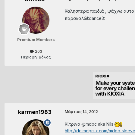
Καλησπέρα παιδιά , ψάχνω αυτ
παρακαλώ!:dance3:
Premium Members
203
Περιοχή: Βόλος
karmen1983
Μάρτιος 14, 2012
Κίτρινο @mdpc aka Nils
http://de.mdpc-x.com/mdpc-sleeve