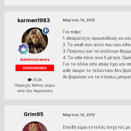
karmen1983
Μάρτιος 14, 2012
Για mdpc
1. Απαραίτητη προυπόθεση να κά
2. Τα small σαν αυτό που σου έδ
3. Παίρνεις και τα ανάλογα θερμ
4. Τα sata πάνε ανα 5 μέτρα. Ομ
Administrators
Για τα άλλα απο ebay έχει και σε
edit: άκυρο το τελευταίο δεν βρ
Αν βαριέσαι να τα ντύσεις μπορε
31,5k
Περιοχή: Κάπου γύρω
από την Ακρόπολη
Grim95
Μάρτιος 14, 2012
Επειδή είμαι εντελός άσχετος με 