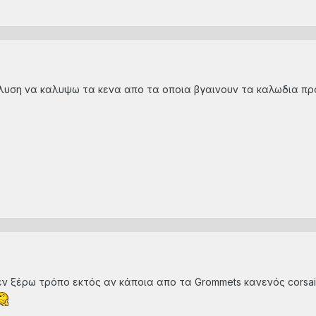
λυση να καλυψω τα κενα απο τα οποια βγαινουν τα καλωδια προς 
ν ξέρω τρόπο εκτός αν κάποια απο τα Grommets κανενός corsair/