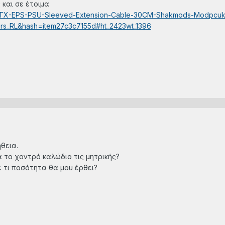
 και σε έτοιμα
in-ATX-EPS-PSU-Sleeved-Extension-Cable-30CM-Shakmods-Modpcuk
rs_RL&hash=item27c3c7155d#ht_2423wt_1396
θεια.
α το χοντρό καλώδιο τις μητρικής?
 τι ποσότητα θα μου έρθει?