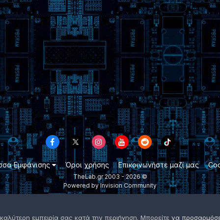
σσα Εμφάνισης
Όροι χρήσης
Επικοινωνήστε μαζί μας
Coo
TheLab.gr 2003 -
2026 ©
Powered by Invision Community
 καλύτερη εμπειρία σας κατά την περιήγηση. Μπορείτε
να προσαρμόσετ