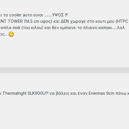
ο cooler aυτο ειναι .........ΥΨΟΣ !!!
ENT TOWER (14.5 cm υψος) και ΔΕΝ χωραγε στο κουτι μου (HTPC 
πλα midi (του κιλου) και δεν εμπαινε το πλαινο καπακι......λολ
ις...
ην Thermalright SLK900U?! να βάλεις και έναν Enermax 9cm πάνω κ