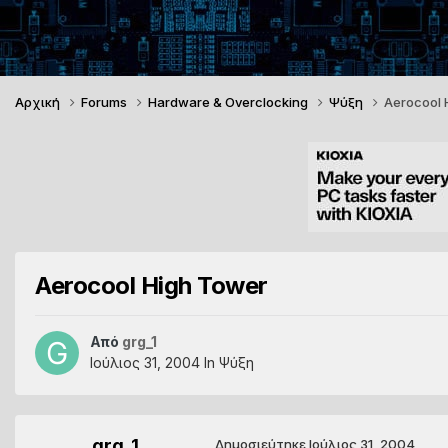
Αρχική
Forums
Hardware & Overclocking
Ψύξη
Aerocool 
Aerocool High Tower
Από
grg_1
Ιούλιος 31, 2004
In
Ψύξη
grg_1
Δημοσιεύτηκε
Ιούλιος 31, 2004