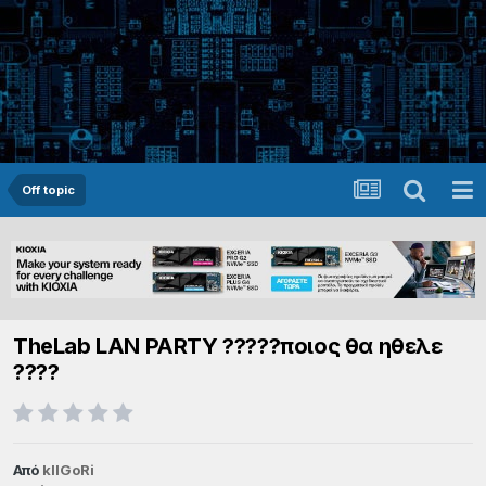
Off topic
TheLab LAN PARTY ?????ποιος θα ηθελε
????
Από
kIlGoRi