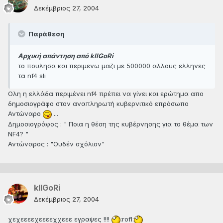
Δεκέμβριος 27, 2004
Παράθεση
Αρχική απάντηση από kIlGoRi
το πουλησα και περιμενω μαζι με 500000 αλλους ελληνες
τα nf4 sli
Ολη η ελλάδα περιμένει nf4 πρέπει να γίνει και ερώτημα απο
δημοσιογράφο στον αναπληρωτή κυβερνιτικό επρόσωπο
Αντώναρο
...
Δημοσιογράφος : " Ποια η θέση της κυβέρνησης για το θέμα των
NF4? "
Αντώναρος : "Ουδέν σχόλιον"
kIlGoRi
Δεκέμβριος 27, 2004
χεχεεεεχεεεεχχεεε εγραψες !!!!
:rofl: