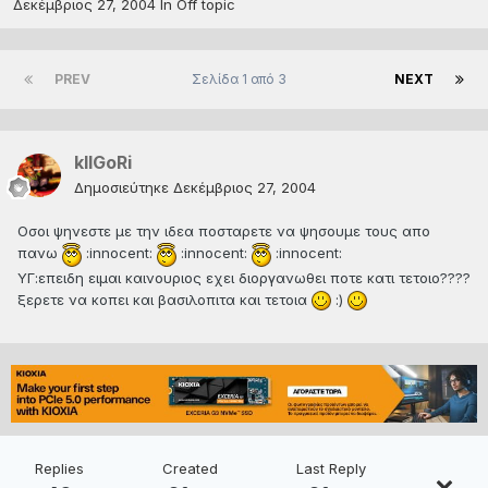
Δεκέμβριος 27, 2004
In
Off topic
PREV
Σελίδα 1 από 3
NEXT
kIlGoRi
Δημοσιεύτηκε
Δεκέμβριος 27, 2004
Οσοι ψηνεστε με την ιδεα ποσταρετε να ψησουμε τους απο
πανω
:innocent:
:innocent:
:innocent:
ΥΓ:επειδη ειμαι καινουριος εχει διοργανωθει ποτε κατι τετοιο????
ξερετε να κοπει και βασιλοπιτα και τετοια
:)
Replies
Created
Last Reply