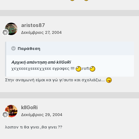
aristos87
Δεκέμβριος 27, 2004
Παράθεση
Αρχική απάντηση από kIlGoRi
χεχεεεεχεεεεχχεεε εγραψες !!!!
:rofl:
Στην αναμωνή είμαι κα γώ γι'αυτο και σχολιάζω....
kIlGoRi
Δεκέμβριος 29, 2004
λοιπον τι θα γινει ,θα γινει ??