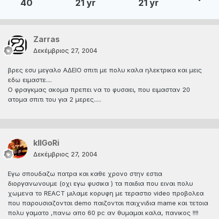
40
21 yr
21 yr
Zarras
Δεκέμβριος 27, 2004
βρες εσυ μεγαλο ΑΔΕΙΟ σπιτι με πολυ καλα ηλεκτρικα και μεις
εδω ειμαστε....
Ο φραγκμας ακομα πρεπει να το φυσαει, που ειμασταν 20
ατομα σπιτι του για 2 μερες.....
kIlGoRi
Δεκέμβριος 27, 2004
Εγω σπουδαζω πατρα και καθε χρονο στην εστια
διοργανωνουμε (οχι εγω φυσικα ) τα παιδια που ειναι πολυ
χωμενα το REACT μιλαμε κορυφη με τεραστιο video προβολεα
που παρουσιαζονται demo παιζονται παιχνιδια mame και τετοια
πολυ γαματο ,πανω απο 60 pc αν θυμαμαι καλα, πανικος !!!!