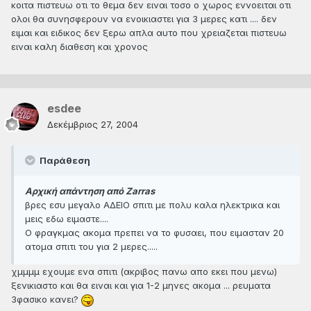
κοιτα πιστευω οτι το θεμα δεν ειναι τοσο ο χωρος εννοειται οτι
ολοι θα συνησφερουν να ενοικιαστει για 3 μερες κατι .... δεν
ειμαι και ειδικος δεν ξερω απλα αυτο που χρειαζεται πιστευω
ειναι καλη διαθεση και χρονος
esdee
Δεκέμβριος 27, 2004
Παράθεση
Αρχική απάντηση από Zarras
βρες εσυ μεγαλο ΑΔΕΙΟ σπιτι με πολυ καλα ηλεκτρικα και
μεις εδω ειμαστε....
Ο φραγκμας ακομα πρεπει να το φυσαει, που ειμασταν 20
ατομα σπιτι του για 2 μερες.....
χμμμμ εχουμε ενα σπιτι (ακριβος πανω απο εκει που μενω)
ξενικιαστο και θα ειναι και για 1-2 μηνες ακομα ... ρευματα
3φασικο κανει?