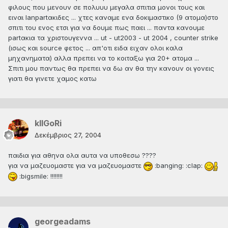
φιλους που μενουν σε πολυυυ μεγαλα σπιτια μονοι τους και
ειναι lanpartακιδες ... χτες καναμε ενα δοκιμαστικο (9 ατομα)στο
σπιτι του ενος ετσι για να δουμε πως παει ... παντα κανουμε
partακια τα χριστουγεννα ... ut - ut2003 - ut 2004 , counter strike
(ισως και source φετος ... απ'οτι ειδα ειχαν ολοι καλα
μηχανηματα) αλλα πρεπει να το κοιταξω για 20+ ατομα ...
Σπιτι μου παντως θα πρεπει να δω αν θα την κανουν οι γονεις
γιατι θα γινετε χαμος κατω
kIlGoRi
Δεκέμβριος 27, 2004
παιδια για αθηνα ολα αυτα να υποθεσω ????
για να μαζευομαστε για να μαζευομαστε
:banging: :clap:
:bigsmile: !!!!!!!!
georgeadams