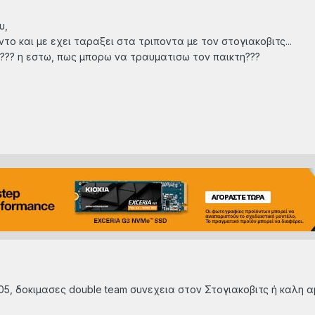
υ,
ο και με εχει ταραξει στα τριποντα με τον στογιακοβιτς...
ω??? η εστω, πως μπορω να τραυματισω τον παικτη???
005, δοκιμασες double team συνεχεια στον Στογιακοβιτς ή καλη 