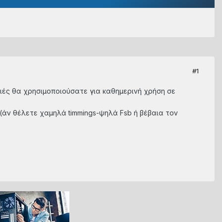
#1
οιές θα χρησιμοποιούσατε για καθημερινή χρήση σε
s)(άν θέλετε χαμηλά timmings-ψηλά Fsb ή βέβαια τον