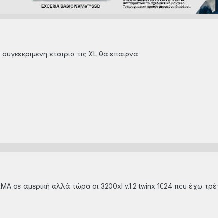
ν συγκεκριμενη εταιρια τις XL θα επαιρνα
RMA σε αμερική αλλά τώρα οι 3200xl v.1.2 twinx 1024 που έχω τρέχ