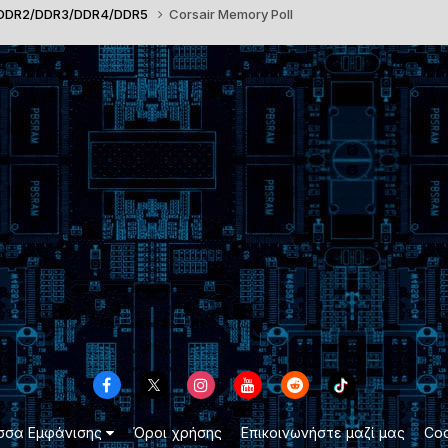
/DDR2/DDR3/DDR4/DDR5
Corsair Memory Poll
σσα Εμφάνισης
Όροι χρήσης
Επικοινωνήστε μαζί μας
Coo