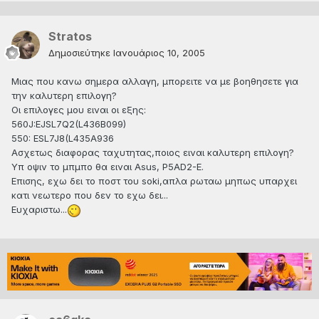
Stratos
Δημοσιεύτηκε
Ιανουάριος 10, 2005
Μιας που κανω σημερα αλλαγη, μπορειτε να με βοηθησετε για
την καλυτερη επιλογη?
Οι επιλογες μου ειναι οι εξης:
560J:EJSL7Q2(L436B099)
550: ESL7J8(L435A936
Ασχετως διαφορας ταχυτητας,ποιος ειναι καλυτερη επιλογη?
Υπ οψιν το μπμπο θα ειναι Asus, P5AD2-E.
Επισης, εχω δει το ποστ του soki,απλα ρωταω μηπως υπαρχει
κατι νεωτερο που δεν το εχω δει...
Ευχαριστω...