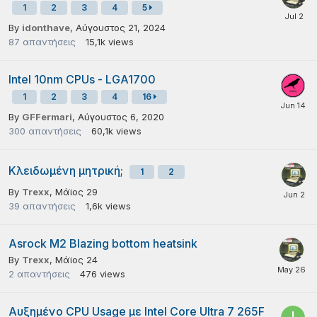
1
2
3
4
5
By
idonthave
,
Αύγουστος 21, 2024
87
απαντήσεις
15,1k
views
Intel 10nm CPUs - LGA1700
1
2
3
4
16
By
GFFermari
,
Αύγουστος 6, 2020
300
απαντήσεις
60,1k
views
Κλειδωμένη μητρική;
1
2
By
Trexx
,
Μάϊος 29
39
απαντήσεις
1,6k
views
Asrock M2 Blazing bottom heatsink
By
Trexx
,
Μάϊος 24
2
απαντήσεις
476
views
Αυξημένο CPU Usage με Intel Core Ultra 7 265F