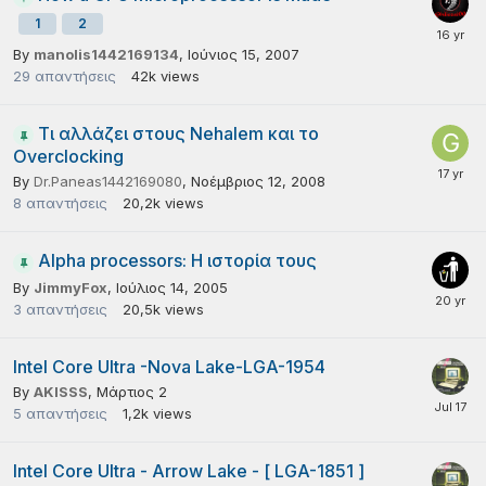
1
2
By
manolis1442169134
,
Ιούνιος 15, 2007
29
απαντήσεις
42k
views
Τι αλλάζει στους Nehalem και το
Overclocking
By
Dr.Paneas1442169080
,
Νοέμβριος 12, 2008
8
απαντήσεις
20,2k
views
Alpha processors: H ιστορία τους
By
JimmyFox
,
Ιούλιος 14, 2005
3
απαντήσεις
20,5k
views
Intel Core Ultra -Nova Lake-LGA-1954
By
AKISSS
,
Μάρτιος 2
5
απαντήσεις
1,2k
views
Intel Core Ultra - Arrow Lake - [ LGA-1851 ]