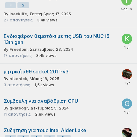
1
2
By
iseeklife
,
Σεπτέμβριος 17, 2025
27
απαντήσεις
3,4k
views
Ενδιαφέρον θεματάκι με τις USB του NUC i5
13th gen
By
Freedom
,
Σεπτέμβριος 23, 2024
17
απαντήσεις
3,4k
views
μητρική x99 socket 2011-v3
By
nikonick
,
Μάϊος 18, 2025
3
απαντήσεις
1,5k
views
Συμβουλή για αναβάθμιση CPU
By
gkatsogr
,
Δεκέμβριος 5, 2024
11
απαντήσεις
2,8k
views
Συζήτηση για τους Intel Alder Lake