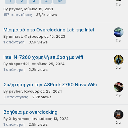
1
2
3
4
8
By
psyber
,
Ιούλιος 15, 2021
157
απαντήσεις
37,2k
views
Μια ματιά στο Overclocking Lab της Intel
By
minast
,
Φεβρουάριος 15, 2023
1
απάντηση
3,5k
views
Intel N-7260 χαμηλή επίδοση με wifi
By
skepasti21
,
Απρίλιος 25, 2024
1
απάντηση
2,2k
views
Συζήτηση για την ASRock Z790 Nova WiFi
By
psyber
,
Ιανουάριος 23, 2024
3
απαντήσεις
2,7k
views
Βοήθεια με overclocking
By
X-kyramas
,
Ιανουάριος 13, 2024
1
απάντηση
2,5k
views