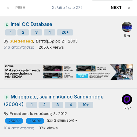
PREV
Σελίδα 1 από 272
NEXT
Intel OC Database
1
2
3
4
26
By
Suedehead
,
Σεπτέμβριος 21, 2003
516
απαντήσεις
205,6k
views
Μετρήσεις, scaling κλπ σε Sandybridge
(2600K)
1
2
3
4
10
By
Freedom
,
Ιανουάριος 3, 2012
(και 2 επιπλέον)
2500k
2600k
184
απαντήσεις
87k
views