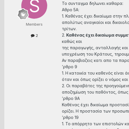
Το συνταγμα δηλωνει καθαρα:
Αθρο 5Α:
1. Καθένας έχει δικαίωμα στην π
απολύτως αναγκαίοι και δικαιολ
Members
τρίτων.
2.
Καθένας έχει δικαίωμα συμμε
2
καθώς και
της παραγωγής, ανταλλαγής και
υποχρέωση του Κράτους, τηρουμέ
Αν παραβιαζεις κατι απο τα παρ
’ρθρo 9
1. H κατoικία τoυ καθενός είναι 
όταν και όπως oρίζει o νόμoς κα
2. Oι παραβάτες της πρoηγoύμεν
απoζημίωση τoυ παθόντoς, όπως 
’ρθρο 9Α
Καθένας έχει δικαίωμα προστασί
ορίζει. Η προστασία των προσωπι
’ρθρo 19
1. To απόρρητo των επιστoλών κ