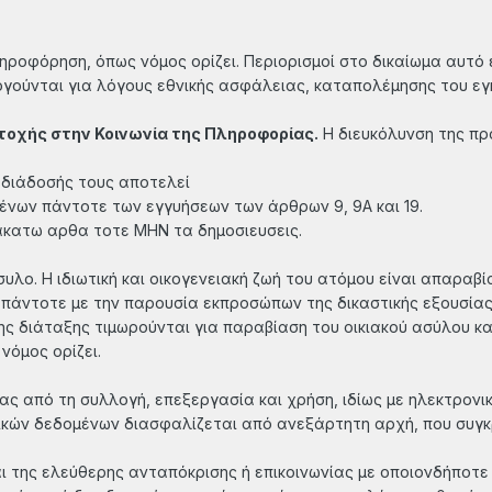
ληροφόρηση, όπως νόμος ορίζει. Περιορισμοί στο δικαίωμα αυτό
ογούνται για λόγους εθνικής ασφάλειας, καταπολέμησης του ε
τοχής στην Κοινωνία της Πληροφορίας.
Η διευκόλυνση της πρ
 διάδοσής τους αποτελεί
νων πάντοτε των εγγυήσεων των άρθρων 9, 9Α και 19.
ακατω αρθα τοτε ΜΗΝ τα δημοσιευσεις.
άσυλo. H ιδιωτική και oικoγενειακή ζωή τoυ ατόμoυ είναι απαραβ
ι πάντoτε με την παρoυσία εκπρoσώπων της δικαστικής εξoυσίας
ης διάταξης τιμωρoύνται για παραβίαση τoυ oικιακoύ ασύλoυ κα
νόμoς oρίζει.
ας από τη συλλογή, επεξεργασία και χρήση, ιδίως με ηλεκτρον
κών δεδομένων διασφαλίζεται από ανεξάρτητη αρχή, που συγκρο
αι της ελεύθερης ανταπόκρισης ή επικoινωνίας με oπoιoνδήπoτε