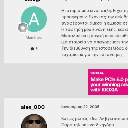
Η ιστορία μου είναι απλή. Είχα 
προσφέρουν. Εχοντας την σελίδα 
αναφέρονται άμεσα ή εμμεσα σε ν
Η ερώτηση μου είναι η εξής, και
Με καλύπτει η λογική περι ελευθ
Members
μια εταιρεία να απαγορεύσει τη
Την διευθυνση της ιστοσελίδας δ
6
ευχαριστώ για την κατανόηση.
alex_000
Ιανουάριος 22, 2005
Κακώς ρωτάς εδω. Αν βγει καποιο
Παρε τηλ σε ενα δικηγόρο.