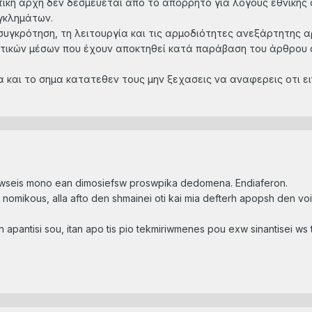
στική αρχή δεν δεσμεύεται από τo απόρρητo για λόγoυς εθνικής
γκλημάτων.
η συγκρότηση, τη λειτουργία και τις αρμοδιότητες ανεξάρτητης
κτικών μέσων που έχουν αποκτηθεί κατά παράβαση του άρθρου α
α και το σημα κατατεθεν τους μην ξεχασεις να αναφερεις οτι ειν
kyrwseis mono ean dimosiefsw proswpika dedomena. Endiaferon.
 nomikous, alla afto den shmainei oti kai mia defterh apopsh den v
hn apantisi sou, itan apo tis pio tekmiriwmenes pou exw sinantisei ws 