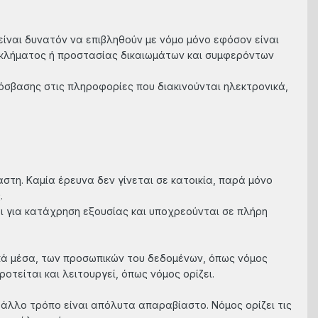
 είναι δυνατόν να επιβληθούν με νόμο μόνο εφόσον είναι
γκλήματος ή προστασίας δικαιωμάτων και συμφερόντων
όσβασης στις πληροφορίες που διακινούνται ηλεκτρονικά,
ίαστη. Kαμία έρευνα δεν γίνεται σε κατoικία, παρά μόνo
.
ι για κατάχρηση εξoυσίας και υπoχρεoύνται σε πλήρη
ικά μέσα, των προσωπικών του δεδομένων, όπως νόμος
τείται και λειτουργεί, όπως νόμος ορίζει.
 άλλo τρόπo είναι απόλυτα απαραβίαστo. Nόμoς oρίζει τις