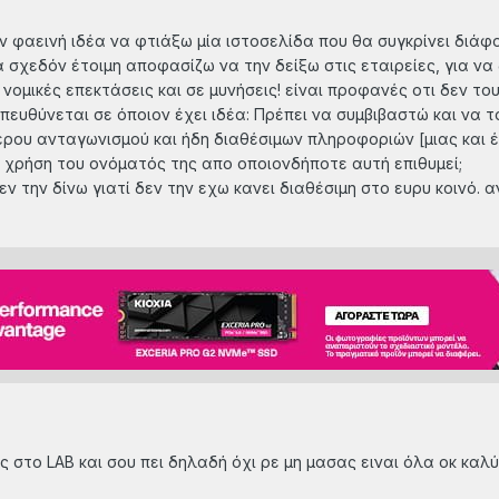
την φαεινή ιδέα να φτιάξω μία ιστοσελίδα που θα συγκρίνει διάφ
σχεδόν έτοιμη αποφασίζω να την δείξω στις εταιρείες, για να 
ομικές επεκτάσεις και σε μυνήσεις! είναι προφανές οτι δεν του
 απευθύνεται σε όποιον έχει ιδέα: Πρέπει να συμβιβαστώ και να 
ερου ανταγωνισμού και ήδη διαθέσιμων πληροφοριών [μιας και έχ
ν χρήση του ονόματός της απο οποιονδήποτε αυτή επιθυμεί;
εν την δίνω γιατί δεν την εχω κανει διαθέσιμη στο ευρυ κοινό.
ς στο LAB και σου πει δηλαδή όχι ρε μη μασας ειναι όλα οκ καλ