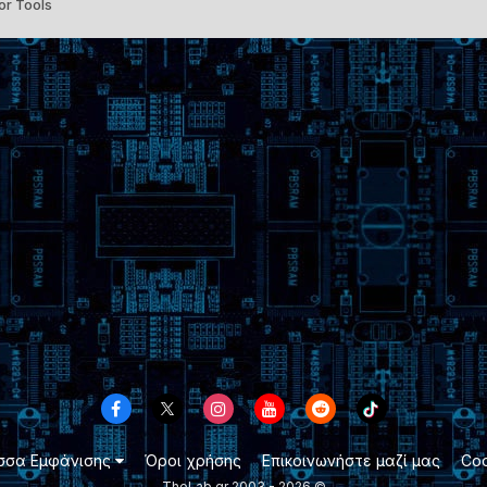
or Tools
σσα Εμφάνισης
Όροι χρήσης
Επικοινωνήστε μαζί μας
Coo
TheLab.gr 2003 -
2026 ©