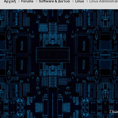
Αρχική
Forums
Software & Δίκτυα
Linux
Linux Administrat
Γλώ