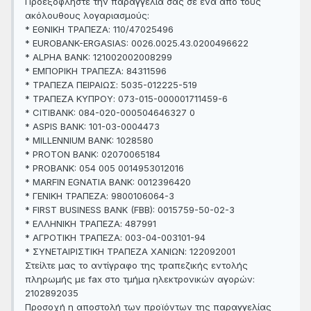
Προεξοφλήστε την παραγγελία σας σε ένα από τους
ακόλουθους λογαριασμούς:
* ΕΘΝΙΚΗ ΤΡΑΠΕΖΑ: 110/47025496
* EUROBANK-ERGASIAS: 0026.0025.43.0200496622
* ALPHA BANK: 121002002008299
* ΕΜΠΟΡΙΚΗ ΤΡΑΠΕΖΑ: 84311596
* ΤΡΑΠΕΖΑ ΠΕΙΡΑΙΩΣ: 5035-012225-519
* ΤΡΑΠΕΖΑ ΚΥΠΡΟΥ: 073-015-000001711459-6
* CITIBANK: 084-020-000504646327 0
* ΑSPIS BANK: 101-03-0004473
* MILLENNIUM BANK: 1028580
* PROTON BANK: 02070065184
* PROBANK: 054 005 0014953012016
* MARFIN EGNATIA BANK: 0012396420
* ΓΕΝΙΚΗ ΤΡΑΠΕΖΑ: 9800106064-3
* FIRST BUSINESS BANK (FBB): 0015759-50-02-3
* ΕΛΛΗΝΙΚΗ ΤΡΑΠΕΖΑ: 487991
* ΑΓΡΟΤΙΚΗ ΤΡΑΠΕΖΑ: 003-04-003101-94
* ΣΥΝΕΤΑΙΡΙΣΤΙΚΗ ΤΡΑΠΕΖΑ ΧΑΝΙΩΝ: 122092001
Στείλτε μας το αντίγραφο της τραπεζικής εντολής
πληρωμής με fax στο τμήμα ηλεκτρονικών αγορών:
2102892035
Προσοχή η αποστολή των προϊόντων της παραγγελίας