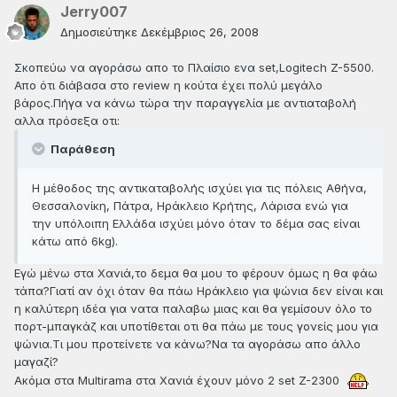
Jerry007
Δημοσιεύτηκε
Δεκέμβριος 26, 2008
Σκοπεύω να αγοράσω απο το Πλαίσιο ενα set,Logitech Z-5500.
Απο ότι διάβασα στο review η κούτα έχει πολύ μεγάλο
βάρος.Πήγα να κάνω τώρα την παραγγελία με αντιαταβολή
αλλα πρόσεξα οτι:
Παράθεση
H μέθοδος της αντικαταβολής ισχύει για τις πόλεις Αθήνα,
Θεσσαλονίκη, Πάτρα, Ηράκλειο Κρήτης, Λάρισα ενώ για
την υπόλοιπη Ελλάδα ισχύει μόνο όταν το δέμα σας είναι
κάτω από 6kg).
Εγώ μένω στα Χανιά,το δεμα θα μου το φέρουν όμως η θα φάω
τάπα?Γιατί αν όχι όταν θα πάω Ηράκλειο για ψώνια δεν είναι και
η καλύτερη ιδέα για νατα παλαβω μιας και θα γεμίσουν όλο το
πορτ-μπαγκάζ και υποτίθεται οτι θα πάω με τους γονείς μου για
ψώνια.Τι μου προτείνετε να κάνω?Να τα αγοράσω απο άλλο
μαγαζί?
Ακόμα στα Multirama στα Χανιά έχουν μόνο 2 set Z-2300