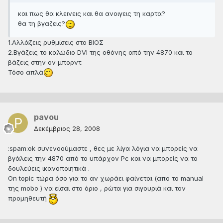
και πως θα κλεινεις και θα ανοιγεις τη καρτα?
θα τη βγαζεις?
1.Αλλάζεις ρυθμίσεις στο ΒΙΟΣ
2.Βγάζεις το καλώδιο DVI της οθόνης από την 4870 και τo
βάζεις στην ον μπορντ.
Τόσο απλά
pavou
Δεκέμβριος 28, 2008
:spam:ok συνενοούμαστε , θες με λίγα λόγια να μπορείς να
βγάλεις την 4870 από το υπάρχον Pc και να μπορείς να το
δουλεύεις ικανοποιητικά .
On topic τώρα όσο για το αν χωράει φαίνεται (απο το manual
της mobo ) να είσαι στο όριο , ρώτα για σιγουριά και τον
προμηθευτή