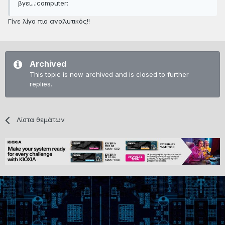
βγει...:computer:
Γίνε λίγο πιο αναλυτικός!!
Archived
This topic is now archived and is closed to further
replies.
Λίστα θεμάτων