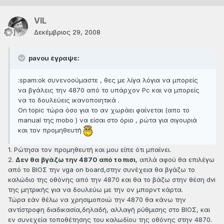
VIL
Δεκέμβριος 29, 2008
pavou έγραψε:
:spam:ok συνενοούμαστε , θες με λίγα λόγια να μπορείς
να βγάλεις την 4870 από το υπάρχον Pc και να μπορείς
να το δουλεύεις ικανοποιητικά .
On topic τώρα όσο για το αν χωράει φαίνεται (απο το
manual της mobo ) να είσαι στο όριο , ρώτα για σιγουριά
και τον προμηθευτή
1. Ρώτησα τον προμηθευτή και μου είπε ότι μπαίνει.
2.
Δεν θα βγάζω την 4870 από το πισι
, απλά αφού θα επιλέγω
από το ΒΙΟΣ την vga on board,στην συνέχεια θα βγάζω το
καλώδιο της οθόνης από την 4870 και θα το βάζω στην θέση dvi
της μητρικής για να δουλεύω με την ον μπορντ κάρτα.
Τώρα εάν θέλω να χρησιμοποιώ την 4870 θα κάνω την
αντίστροφη διαδικασία,δηλαδή, αλλαγή ρύθμισης στο ΒΙΟΣ, και
εν συνεχεία τοποθέτησης του καλωδίου της οθόνης στην 4870.