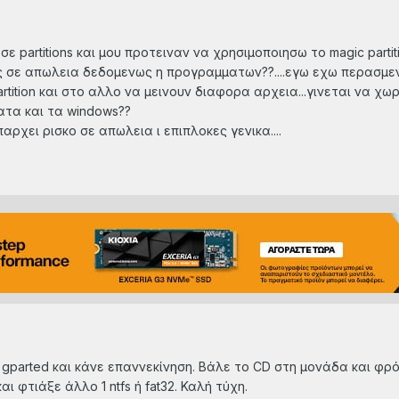
 partitions και μου προτειναν να χρησιμοποιησω το magic partiti
 σε απωλεια δεδομενως η προγραμματων??....εγω εχω περασμε
tition και στο αλλο να μεινουν διαφορα αρχεια...γινεται να χ
τα και τα windows??
αρχει ρισκο σε απωλεια ι επιπλοκες γενικα....
υ gparted και κάνε επαννεκίνηση. Βάλε το CD στη μονάδα και φρό
αι φτιάξε άλλο 1 ntfs ή fat32. Καλή τύχη.