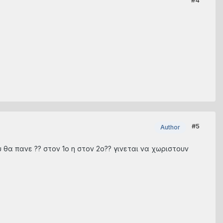
#5
Author
θα πανε ?? στον 1ο η στον 2ο?? γινεται να χωριστουν