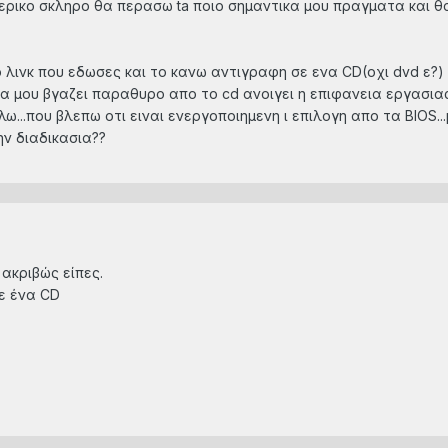
τερικο σκληρο θα περασω ta ποιο σημαντικα μου πραγματα και 
 λινκ που εδωσες και το κανω αντιγραφη σε ενα CD(οχι dvd ε?)
μετα μου βγαζει παραθυρο απο το cd ανοιγει η επιφανεια εργασια
λω...που βλεπω οτι ειναι ενεργοποιημενη ι επιλογη απο τα BIOS..
ην διαδικασια??
ς ακριβώς είπες.
σε ένα CD