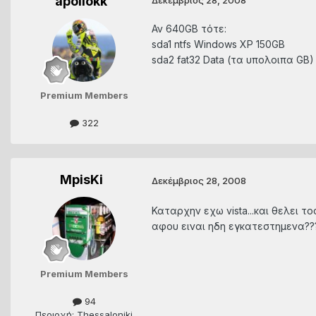
apollokk
Αν 640GB τότε:
sda1 ntfs Windows XP 150GB
sda2 fat32 Data (τα υπολοιπα GB)
Premium Members
322
MpisKi
Δεκέμβριος 28, 2008
Καταρχην εχω vista...και θελει 
αφου ειναι ηδη εγκατεστημενα??
Premium Members
94
Περιοχή: Thessaloniki