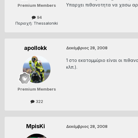
Υπαρχει πιθανοτητα να χασω αρχε
Premium Members
94
Περιοχή: Thessaloniki
apollokk
Δεκέμβριος 28, 2008
1 στο εκατομμύριο είναι οι πιθα
κλπ.).
Premium Members
322
MpisKi
Δεκέμβριος 28, 2008