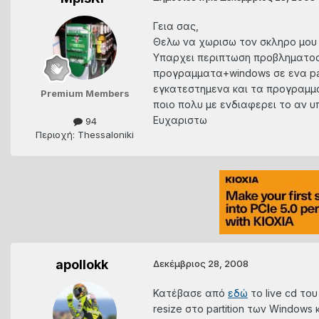
Γεια σας,
Θελω να χωρισω τον σκληρο μου σε
Υπαρχει περιπτωση προβληματος
προγραμματα+windows σε ενα par
εγκατεστημενα και τα προγραμμα
Premium Members
ποιο πολυ με ενδιαφερει το αν υπ
Ευχαριστω
94
Περιοχή: Thessaloniki
apollokk
Δεκέμβριος 28, 2008
Κατέβασε από
εδώ
το live cd το
resize στο partition των Windows κ