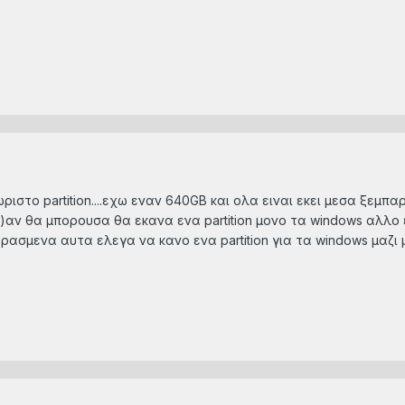
ριστο partition....εχω εναν 640GB και ολα ειναι εκει μεσα ξεμπα
λπ)αν θα μπορουσα θα εκανα ενα partition μονο τα windows αλλ
περασμενα αυτα ελεγα να κανο ενα partition για τα windows μαζι