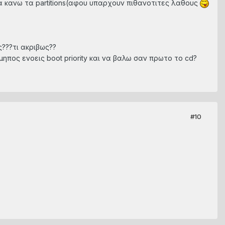
θα κανω τα partitions(αφου υπαρχουν πιθανοτιτες λαθους
ς???τι ακριβως??
.μηπος ενοεις boot priority και να βαλω σαν πρωτο το cd?
#10