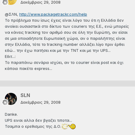
Δεκέμβριος 29, 2008
@ΣΛΝ,
http://www.packagetrackr.com/help
To πρόβλημα που ίσως έχεις είναι λόγο του ότι η Ελλάδα δεν
ανοίκει ουσιαστικά στο δίκτυο των couriers της Ε.Ε., ενώ μπορείς
να κάνεις tracking τον αριθμό σου σε όλη την Ευρώπη, αν είσαι
σε μια οποιαδήποτε Ευρωπαϊκή χώρα, αν ο παραλήπτης είναι
στην Ελλάδα, τότε το tracking number αλλάζει λίγο πριν έρθει
εδώ... την έχω πατήσει και με την TNT και με την UPS...
Εδιτ...:
Το παραπάνω σενάριο ισχύει, αν το courier είναι post και όχι
κάποιο πακέτο express...
SLN
Δεκέμβριος 29, 2008
Danke.
UPS ειναι αλλα δεν βγαζει τιποτα...
Τσαμπα ο ερεθισμος της Δ.Ο.