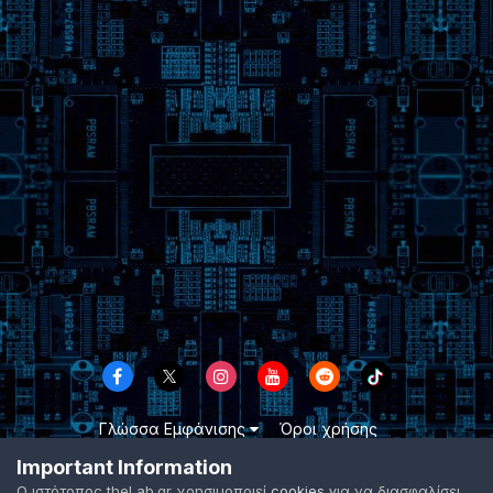
Γλώσσα Εμφάνισης
Όροι χρήσης
Επικοινωνήστε μαζί μας
Cookies
Important Information
TheLab.gr 2003 -
2026 ©
Ο ιστότοπος theLab.gr χρησιμοποιεί
cookies
για να διασφαλίσει