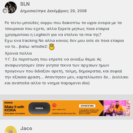
SLN
Δημοσιεύτηκε
Δεκέμβριος 29, 2008
Ρε τεντυ-μποϋδες σορρυ που διακοπτω τα υγρα ονειρα με τα
τσουρεκια που εχετε, αλλα ξερετε μηπως ποια εταιρια
χρησιμοποιει η Logitech για να στελνει τα rma της?
Εχω ενα tracking No αλλα κανεις δεν μου ειπε σε ποια εταιρια
να το... βαλω :whistle2:
Χρονια πολλα
Υ.Γ. Σε περιπτωση που επρεπε να ανοιξω θεμα: Ας
αναφωνησομεν (σαν γνησια τεκνα των αρχαιων ημων
προγονων που διδαξαν αρετη, τολμη, δημοκρατια, και σοφια)
την εξαισια φραση.... Απαντησον μεν, καρτελλωσον δε... (κολλαει
και αναποδα αλλα το νοημα παραμενει ιδιο)
Jaco