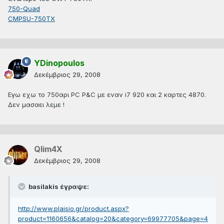
750-Quad
CMPSU-750TX
YDinopoulos
Δεκέμβριος 29, 2008
Εγω εχω το 750αρι PC P&C με εναν i7 920 και 2 καρτες 4870.
Δεν μασαει λεμε !
Qlim4X
Δεκέμβριος 29, 2008
basilakis έγραψε:
http://www.plaisio.gr/product.aspx?
product=1160656&catalog=20&category=69977705&page=4