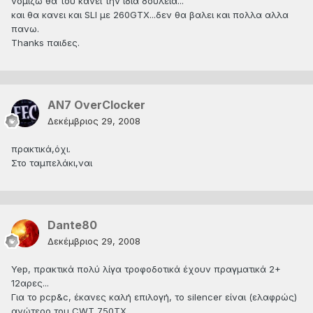
νομιζω θα του κανει την ιδια δουλεια...
και θα κανει και SLI με 260GTX...δεν θα βαλει και πολλα αλλα
πανω.
Thanks παιδες.
AN7 OverClocker
Δεκέμβριος 29, 2008
πρακτικά,όχι.
Στο ταμπελάκι,ναι
Dante80
Δεκέμβριος 29, 2008
Yep, πρακτικά πολύ λίγα τροφοδοτικά έχουν πραγματικά 2+
12αρες...
Για το pcp&c, έκανες καλή επιλογή, το silencer είναι (ελαφρώς)
ανώτερο του CWT 750TX.