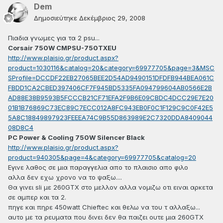
Dem
Δημοσιεύτηκε
Δεκέμβριος 29, 2008
Πιαδια γνωμες για τα 2 psu...
Corsair 750W CMPSU-750TXEU
http://www.plaisio.gr/product.aspx?
product=1030116&catalog=20&category=69977705&page=3&MSC
SProfile=DCCDF22EB27065BEE2D54AD9490151DFDFB944BEA061C
FBDD1CA2CBED397406CF7F945BD5335FA094799604AB0566E2B
AD88E38B9593B5FCCCB21CF71EFA2F9B6E09CBDC4DCC29E7E20
01B1B76869C73EC89C7ECC012A8FC943EB0F0C1F129C9C0F42E5
5A8C18849897923FEEEA74C9B55D863989E2C7320DDA8409044
08D8C4
PC Power & Cooling 750W Silencer Black
http://www.plaisio.gr/product.aspx?
product=940305&page=4&category=69977705&catalog=20
Εγινε λαθος σε μια παραγγελια απο το πλαισιο απο φιλο
αλλα δεν εχω χρονο να το ψαξω....
Θα γινει sli με 260GTX στο μελλον αλλα νομιζω οτι ειναι αρκετα
σε αμπερ και τα 2.
πηγε και πηρε 450watt Chieftec και θελω να του τ αλλαξω...
αυτο με τα ρευματα που δινει δεν θα παιζει ουτε μια 260GTX