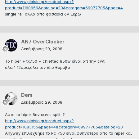
http://www.plaisio.gr/product.aspx?
product=1160656&catalog=20&category=69977705&page=4
single rail αλλα απο φασαρια δν ξερω
AN7 OverClocker
Δεκέμβριος 29, 2008
To hiper + tx750 + chieftec 850w είναι απ την cwt.
όλα 1 12άρα,όλα τον ίδιο θόρυβο
Dem
Δεκέμβριος 29, 2008
Αυτο το hiper δεν κανει split. ?
http://www.plaisio.gr/product.aspx?
product=1083155&page=4&category=69977705&catalog=20
Anyway επιλεχθηκε το Pc 750 ειναι φθηνοτερο απο το hiper και