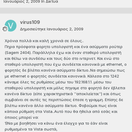
Ιανουάριος 2, 2009
In
Δίκτυα
virus109
Δημοσιεύτηκε
Ιανουάριος 2, 2009
Χρόνια πολλά και καλή χρονιά σε όλους..
Πηρα πρόσφατα φορητο υπολογιστή και ένα ασύρματο ρούτερ
(Sagem 2404). Παράλληλα έχω και έναν σταθερό υπολογιστή
και θέλω να συνδέσω και τους δύο στο ιντερνετ. Και ενώ στο
σταθερό υπολογιστή που έχω συνδέεται κανονικά με ethernet, ο
φορητός δε βλέπει κανένα ασύρματο δίκτυο..Να σημειώσω πως
με ethernet ο φορητός συνδέεται κανονικά. Κάλεσα στο 1242
κάναμε όλες τις ρυθμίσεις μέσω του 192.168.1.1. μέσω του
σταθερού υπολογιστή και μόλις πηγαμε στο φορητό δεν έβλεπα
κανένα δίκτυο (είπε χαρακτηριστικά ''αποκλείεται'') και όπως
συμβαίνει σε αυτές τις περιπτώσεις έπεσε η γραμμη. Επίσης δε
βλέπω κανένα άλλο ασύρματο δίκτυο. Φοβούμαι πως είναι
κάποια ρύθμιση στα Vista..Αυτό που θα ήθελα από εσάς και
όποιος μπορεί να:
1)Να με βοηθήσει να κάνω ένα έλεγχο για το έάν είναι
ρυθμισμένα τα Vista σωστά,