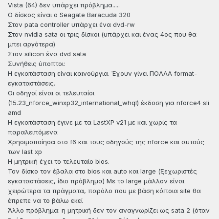
Vista (64) δεν υπάρχει πρόβλημα.....
Ο δίσκος είναι ο Seagate Baracuda 320
Στον pata controller υπάρχει ένα dvd-rw
Στον nvidia sata οι τρις δίσκοι (υπάρχει και ένας 4ος που θα
μπει αργότερα)
Στον silicon ένα dvd sata
Συνήθεις ύποπτοι:
Η εγκατάσταση είναι καινούργια. Έχουν γίνει ΠΟΛΛΑ format-
εγκαταστάσεις.
Οι οδηγοί είναι οι τελευταίοι
(15.23_nforce_winxp32_international_whql) έκδοση για nforce4 sli
amd
Η εγκατάσταση έγινε με τα LastXP v21 με και χωρίς τα
παραλειπόμενα
Χρησιμοποίησα στο f6 και τους οδηγούς της nforce και αυτούς
των last xp
Η μητρική έχει το τελευταίο bios.
Τον δίσκο τον έβαλα στο bios και auto και large (ξεχωριστές
εγκαταστάσεις, ίδιο πρόβλημα) Με το large μάλλον είναι
χειρώτερα τα πράγματα, παρόλο που με βάση κάποια site θα
έπρεπε να το βάλω εκεί
Άλλο πρόβλημα: η μητρική δεν τον αναγνωρίζει ως sata 2 (όταν