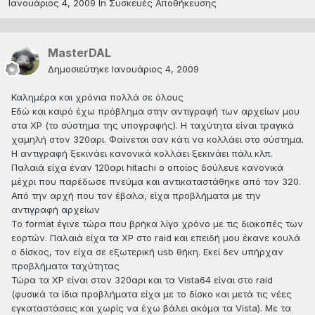
Ιανουάριος 4, 2009
In
Συσκευές Αποθήκευσης
MasterDAL
Δημοσιεύτηκε
Ιανουάριος 4, 2009
Καλημέρα και χρόνια πολλά σε όλους
Εδώ και καιρό έχω πρόβλημα στην αντιγραφή των αρχείων μου
στα XP (το σύστημα της υπογραφής). Η ταχύτητα είναι τραγικά
χαμηλή στον 320αρι. Φαίνεται σαν κάτι να κολλάει στο σύστημα.
Η αντιγραφή ξεκινάει κανονικά κολλάει ξεκινάει πάλι κλπ.
Παλαιά είχα έναν 120αρι hitachi ο οποίος δούλευε κανονικά
μέχρι που παρέδωσε πνεύμα και αντικαταστάθηκε από τον 320.
Από την αρχή που τον έβαλα, είχα προβλήματα με την
αντιγραφή αρχείων
To format έγινε τώρα που βρήκα λίγο χρόνο με τις διακοπές των
εορτών. Παλαιά είχα τα ΧP στο raid και επειδή μου έκανε κουλά
ο δίσκος, τον είχα σε εξωτερική usb θήκη. Εκεί δεν υπήρχαν
προβλήματα ταχύτητας
Τώρα τα XP είναι στον 320αρι και τα Vista64 είναι στο raid
(φυσικά τα ίδια προβλήματα είχα με το δίσκο και μετά τις νέες
εγκαταστάσεις και χωρίς να έχω βάλει ακόμα τα Vista). Με τα