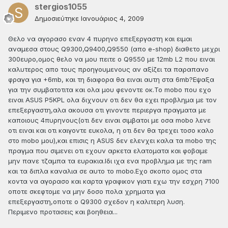
stergios1055
Δημοσιεύτηκε
Ιανουάριος 4, 2009
Θελο να αγορασο εναν 4 πυρηνο επεξεργαστη και ειμαι
αναμεσα στους Q9300,Q9400,Q9550 (απο e-shop) διαθετο μεχρι
300ευρο,ομος θελο να μου πειτε ο Q9550 με 12mb L2 που ειναι
καλυτερος απο τους προηγουμενους αν αξίζει τα παραπανο
φραγα για +6mb, και τη διαφορα θα ειναι αυτη στα 6mb?Εψαξα
για την συμβατοτιτα και ολα μου φενοντε οκ.Το mobo που εχο
ειναι ASUS P5KPL ολα διχνουν οτι δεν θα εχει προβλημα με τον
επεξεργαστη,αλα ακουσα οτι γινοντε περιεργα πραγματα με
καποιους 4πυρηνους(οτι δεν ειναι σιμβατοι με οσα mobo λενε
οτι ειναι και οτι καιγοντε ευκολα, η οτι δεν θα τρεχει τοσο καλο
στο mobo μου),και επισις η ASUS δεν ελενχει καλα τα mobo της
πραγμα που σιμενει οτι εχουν αρκετα ελατοματα και φοβαμε
μην πανε τζαμπα τα ευρακια.Ιδι ιχα ενα προβλημα με της ram
και τα διπλα καναλια σε αυτο το mobo.Εχο σκοπο ομος στα
κοντα να αγορασο και καρτα γραφικον γιατι εχω την εσχρη 7100
οποτε σκεφτομε να μην δοσο πολα χρηματα για
επεξεργαστη,οποτε ο Q9300 σχεδον η καλιτερη λυση.
Περιμενο προτασεις και βοηθεια...