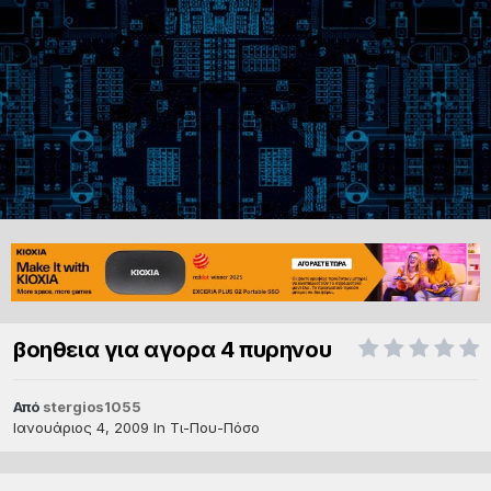
βοηθεια για αγορα 4 πυρηνου
Από
stergios1055
Ιανουάριος 4, 2009
In
Τι-Που-Πόσο