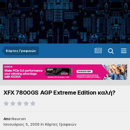
Κάρτες Γραφικών
XFX 7800GS AGP Extreme Edition καλή?
Από
Neuron
Ιανουάριος 5, 2009
In
Κάρτες Γραφικών