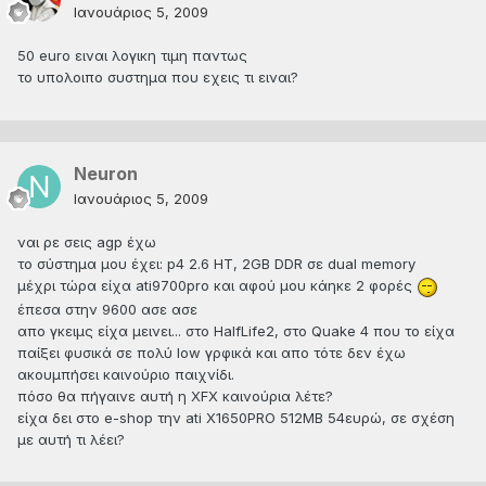
Ιανουάριος 5, 2009
50 euro ειναι λογικη τιμη παντως
το υπολοιπο συστημα που εχεις τι ειναι?
Neuron
Ιανουάριος 5, 2009
ναι ρε σεις agp έχω
το σύστημα μου έχει: p4 2.6 ΗΤ, 2GB DDR σε dual memory
μέχρι τώρα είχα ati9700pro και αφού μου κάηκε 2 φορές
έπεσα στην 9600 ασε ασε
απο γκειμς είχα μεινει... στο HalfLife2, στο Quake 4 που το είχα
παίξει φυσικά σε πολύ low γρφικά και απο τότε δεν έχω
ακουμπήσει καινούριο παιχνίδι.
πόσο θα πήγαινε αυτή η XFX καινούρια λέτε?
είχα δει στο e-shop την ati X1650PRO 512MB 54ευρώ, σε σχέση
με αυτή τι λέει?