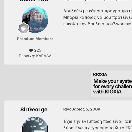
Δουλεύω με κάποια προγράμματα ό
Μπορεί κάποιος να μου προτείνε
εύκολα την δουλειά μου?:worship
Premium Members
225
Περιοχή: ΚΑΒΑΛΑ
SirGeorge
Ιανουάριος 5, 2009
Έχω την εντύπωση πως είναι κάπω
λύση. Εγώ πχ. χρησιμοποιώ το ER