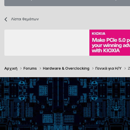
Λίστα θεμάτων
Αρχική
Forums
Hardware & Overclocking
Γενικά για Η/Υ
Ζ