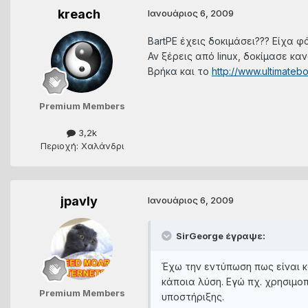
kreach
Ιανουάριος 6, 2009
ΒartPE έχεις δοκιμάσει??? Είχα φ
Αν ξέρεις από linux, δοκίμασε καν
Bρήκα και το
http://www.ultimateb
Premium Members
3,2k
Περιοχή: Χαλάνδρι
jpavly
Ιανουάριος 6, 2009
SirGeorge έγραψε:
Έχω την εντύπωση πως είναι κ
κάποια λύση. Εγώ πχ. χρησιμο
Premium Members
υποστήριξης.