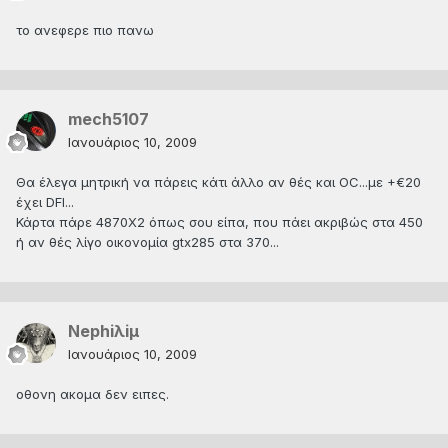
το ανεφερε πιο πανω
mech5107
Ιανουάριος 10, 2009
Θα έλεγα μητρική να πάρεις κάτι άλλο αν θές και OC...με +€20
έχει DFI...
Κάρτα πάρε 4870Χ2 όπως σου είπα, που πάει ακριβώς στα 450
ή αν θές λίγο οικονομία gtx285 στα 370...
Nephiλiμ
Ιανουάριος 10, 2009
οθονη ακομα δεν ειπες.