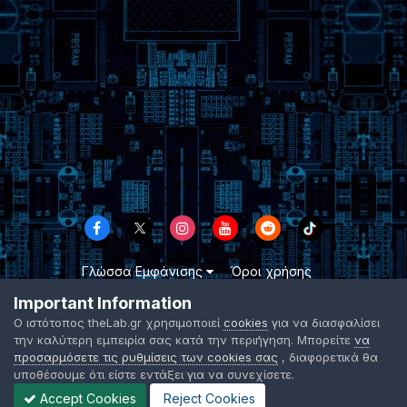
Γλώσσα Εμφάνισης
Όροι χρήσης
Επικοινωνήστε μαζί μας
Cookies
Important Information
TheLab.gr 2003 -
2026 ©
Ο ιστότοπος theLab.gr χρησιμοποιεί
cookies
για να διασφαλίσει
Powered by Invision Community
την καλύτερη εμπειρία σας κατά την περιήγηση. Μπορείτε
να
προσαρμόσετε τις ρυθμίσεις των cookies σας
, διαφορετικά θα
υποθέσουμε ότι είστε εντάξει για να συνεχίσετε.
Accept Cookies
Reject Cookies