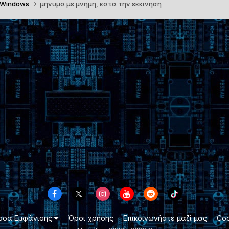
 Windows
μηνυμα με μνημη, κατα την εκκινηση
σσα Εμφάνισης
Όροι χρήσης
Επικοινωνήστε μαζί μας
Coo