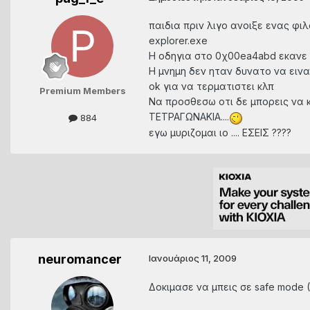
παιδια πριν λιγο ανοιξε ενας φιλ
explorer.exe
Η οδηγια στο 0χ00ea4abd εκανε
Η μνημη δεν ηταν δυνατο να ειναι
ok για να τερματιστει κλπ
Premium Members
Να προσθεσω οτι δε μπορεις να
ΤΕΤΡΑΓΩΝΑΚΙΑ....
884
εγω μυριζομαι ιο .... ΕΣΕΙΣ ????
neuromancer
Ιανουάριος 11, 2009
Δοκιμασε να μπεις σε safe mode (