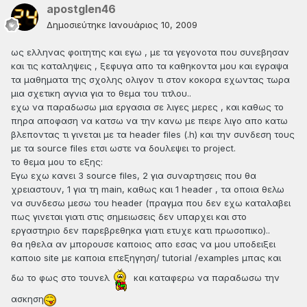
apostglen46
Δημοσιεύτηκε
Ιανουάριος 10, 2009
ως ελληνας φοιτητης και εγω , με τα γεγονοτα που συνεβησαν
και τις καταληψεις , ξεφυγα απο τα καθηκοντα μου και εγραψα
τα μαθηματα της σχολης ολιγον τι στον κοκορα εχωντας τωρα
μια σχετικη αγνια για το θεμα του τιτλου..
εχω να παραδωσω μια εργασια σε λιγες μερες , και καθως το
πηρα αποφαση να κατσω να την κανω με πειρε λιγο απο κατω
βλεποντας τι γινεται με τα header files (.h) και την συνδεση τους
με τα source files ετσι ωστε να δουλεψει το project.
το θεμα μου το εξης:
Εγω εχω κανει 3 source files, 2 για συναρτησεις που θα
χρειαστουν, 1 για τη main, καθως και 1 header , τα οποια θελω
να συνδεσω μεσω του header (πραγμα που δεν εχω καταλαβει
πως γινεται γιατι στις σημειωσεις δεν υπαρχει και στο
εργαστηριο δεν παρεβρεθηκα γιατι ετυχε κατι πρωσοπικο)..
θα ηθελα αν μπορουσε καποιος απο εσας να μου υποδειξει
καποιο site με καποια επεξηγηση/ tutorial /examples μπας και
δω το φως στο τουνελ
και καταφερω να παραδωσω την
ασκηση