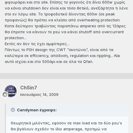
φιγουράρει και στο site. Επίσης το γεγονός ότι δίνει 600w χωρίς
να κάνει shutdown δεν είναι και τόσο θετικό, ανεξάρτητα τι λένε
στο εν λόγω site. Το τροφοδοτικό δίνοντας 600w (σε peak
προφανώς) θα πρέπει να κλείσει από overheating protection.
Kατα δεύτερον τραβώντας παραπάνω amperes από τις 12άρες
θα έπρεπε να κάνουν το psu να κάνει shutoff από overcurrent
protection...
Εκτός αν δεν τις έχει αμφότερες...
Πάντως το PSH design της CWT "σκοτώνει", είναι από τα
καλύτερα σε efficiency, απόδοση, regulation και rippling... Και
αυτό ισχύει και στο 500άρι και σε όλα τα Qfan.
ChSin7
Ιανουάριος 14, 2009
Candyman έγραψε:
Θεωρητικά μιλόντας, εφόσον σε max load και τα δύο psu's
θα βγάλουν σχεδόν το ίδιο amperage, προτιμώ να