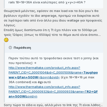
rails 18+18=36A είναι καλύτερες από χ+y+z=40A ?
Θεωρητικά μιλόντας, εφόσον σε max load και τα δύο psu's θα
βγάλουν σχεδόν το ίδιο amperage, προτιμώ να διαιρείται αυτό
σε λιγότερα rails από ένα άλλο psu ίδιου wattage για προφανείς
λόγους.
Επειδή όμως διαπίστωσα ότι η Tt έχει πλέον και το 500άρι με
τρείς 12άρες (όπως το 650άρι) τότε το θέμα αυτό είναι άτοπο....
Παράθεση
Περαν τούτου αυτό το τροφοδοτικο εκανε τεστ ο jonny (και
που προτείνεις) ->
http://www.thermaltake.com/product_info.aspx?
PARENT_CID=C_00001004&id=C_00001006&name=
Toughpo
wer+QFan+500W
+&ov=n&ovid=
(έχει 18+18+16 με max
36A combined) και
όχι
αυτό
http://www.thermaltake.com/product_info.aspx?
PARENT_CID=C_00000932&id=C_00000933&name=T
R2+QF
an+500W
&ovid=n
Sorry τώρα το είδα κι εγώ, αλλά μόνο το link της Tt είναι λάθος...