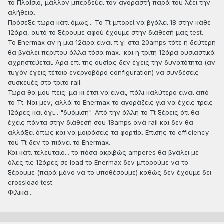
το Πλαίσιο, μάλλον μπερδεύει τον αγοραστή παρά του λέει την
αλήθεια.
Πρόσεξε τώρα κάτι όμως... Το Tt μπορεί να βγάλει 18 στην κάθε
12άρα, αυτό το ξέρουμε αφού έχουμε στην διάθεσή μας test.
Το Enermax αν η μία 12άρα είναι π.χ. στα 20amps τότε η δεύτερη
θα βγάλει περίπου άλλα τόσα max.. και η τρίτη 12άρα ουσιαστικά
αχρηστεύεται. Άρα επί της ουσίας δεν έχεις την δυνατότητα (αν
τυχόν έχεις τέτοιο ενεργοβόρο configuration) να συνδέσεις
συσκευές στο τρίτο rail.
Τώρα θα μου πεις: μα κι έτσι να είναι, πάλι καλύτερο είναι από
το Τt. Ναι μεν, αλλά το Enermax το αγοράζεις για να έχεις τρεις
12άρες και όχι... "δυόμιση". Από την άλλη το Tt ξέρεις ότι θα
έχεις πάντα στην διάθεσή σου 18amps ανά rail και δεν θα
αλλάξει όπως και να μοιράσεις τα φορτία. Επίσης το efficiency
του Tt δεν το πιάνει το Enermax.
Και κάτι τελευταίο... το πόσα ακριβώς amperes θα βγάλει με
όλες τις 12άρες σε load το Enermax δεν μπορούμε να το
ξέρουμε (παρά μόνο να το υποθέσουμε) καθώς δεν έχουμε δει
crossload test.
Φιλικά...