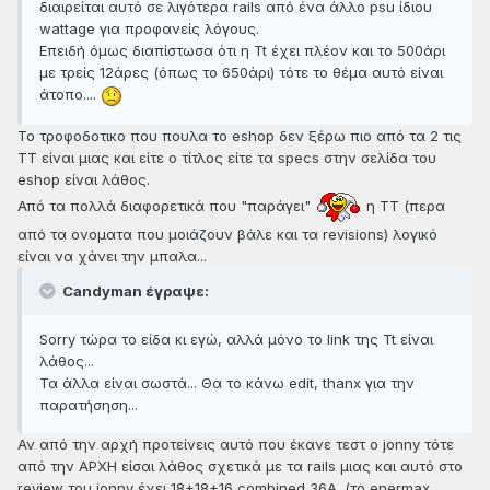
διαιρείται αυτό σε λιγότερα rails από ένα άλλο psu ίδιου
wattage για προφανείς λόγους.
Επειδή όμως διαπίστωσα ότι η Tt έχει πλέον και το 500άρι
με τρείς 12άρες (όπως το 650άρι) τότε το θέμα αυτό είναι
άτοπο....
Το τροφοδοτικο που πουλα το eshop δεν ξέρω πιο από τα 2 τις
ΤΤ είναι μιας και είτε ο τίτλος είτε τα specs στην σελίδα του
eshop είναι λάθος.
Από τα πολλά διαφορετικά που "παράγει"
η ΤΤ (περα
από τα ονοματα που μοιάζουν βάλε και τα revisions) λογικό
είναι να χάνει την μπαλα...
Candyman έγραψε:
Sorry τώρα το είδα κι εγώ, αλλά μόνο το link της Tt είναι
λάθος...
Τα άλλα είναι σωστά... Θα το κάνω edit, thanx για την
παρατήσηση...
Αν από την αρχή προτείνεις αυτό που έκανε τεστ ο jonny τότε
από την ΑΡΧΗ είσαι λάθος σχετικά με τα rails μιας και αυτό στο
review του jonny έχει 18+18+16 combined 36A. (το enermax